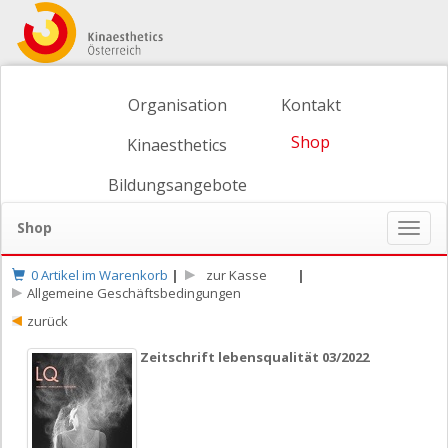
Organisation
Kontakt
Shop
Kinaesthetics
Bildungsangebote
Shop
Naviga
ein-/
0 Artikel im Warenkorb
|
zur Kasse
|
Allgemeine Geschäftsbedingungen
zurück
Zeitschrift lebensqualität 03/2022