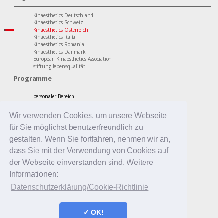
Kinaesthetics Deutschland
Kinaesthetics Schweiz
Kinaesthetics Österreich
Kinaesthetics Italia
Kinaesthetics Romania
Kinaesthetics Danmark
European Kinaesthetics Association
stiftung lebensqualität
Programme
personaler Bereich
Kinaesthetics Lebensqualität im Alter
Kinaesthetics Gesundheit am Arbeitsplatz
Wir verwenden Cookies, um unsere Webseite
Kinaesthetics Kreatives Lernen
professionaler Bereich
für Sie möglichst benutzerfreundlich zu
Kinaesthetics in der Pflege
gestalten. Wenn Sie fortfahren, nehmen wir an,
Kinaesthetics Pflegende Angehörige
Kinaesthetics Infant Handling
dass Sie mit der Verwendung von Cookies auf
Kinaesthetics in der Erziehung
der Webseite einverstanden sind. Weitere
Informationen:
Datenschutzerklärung/Cookie-Richtlinie
✓ OK!