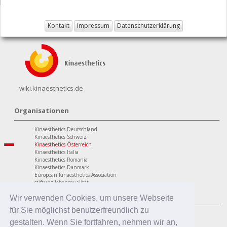
Kontakt
Impressum
Datenschutzerklärung
wiki.kinaesthetics.de
Organisationen
Kinaesthetics Deutschland
Kinaesthetics Schweiz
Kinaesthetics Österreich
Kinaesthetics Italia
Kinaesthetics Romania
Kinaesthetics Danmark
European Kinaesthetics Association
stiftung lebensqualität
Programme
Wir verwenden Cookies, um unsere Webseite
für Sie möglichst benutzerfreundlich zu
personaler Bereich
Kinaesthetics Lebensqualität im Alter
gestalten. Wenn Sie fortfahren, nehmen wir an,